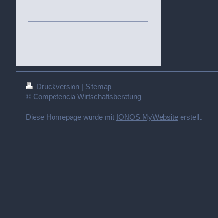
Druckversion
|
Sitemap
© Competencia Wirtschaftsberatung
Diese Homepage wurde mit
IONOS MyWebsite
erstellt.