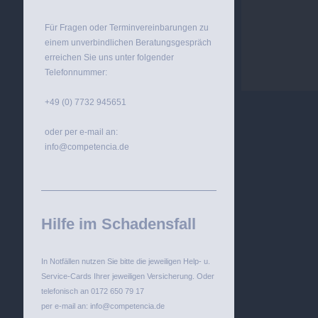
Für Fragen oder Terminvereinbarungen zu
einem unverbindlichen Beratungsgespräch
erreichen Sie uns unter folgender
Telefonnummer:
+49 (0) 7732 945651
oder per e-mail an:
info@competencia.de
Hilfe im Schadensfall
In Notfällen nutzen Sie bitte die jeweiligen Help- u.
Service-Cards Ihrer jeweiligen Versicherung. Oder
telefonisch an 0172 650 79 17
per e-mail an: info@competencia.de