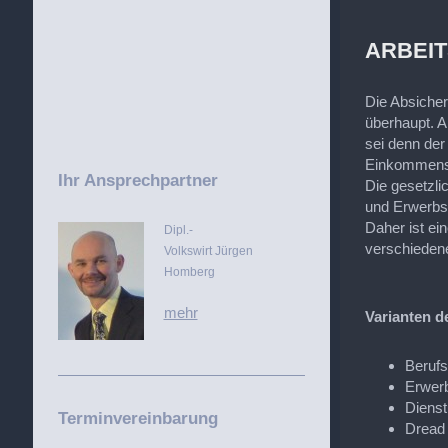
ARBEI
Die Absicher
überhaupt. A
sei denn der
Einkommensar
Ihr Ansprechpartner
Die gesetzli
und Erwerbsm
Daher ist ei
Dipl.-
verschiedene
Volkswirt Jürgen
Homberg
mehr
Varianten d
Berufs
Erwerb
Dienst
Terminvereinbarung
Dread