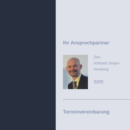
Ihr Ansprechpartner
Dipl.-
Volkswirt Jürgen
Homberg
mehr
Terminvereinbarung