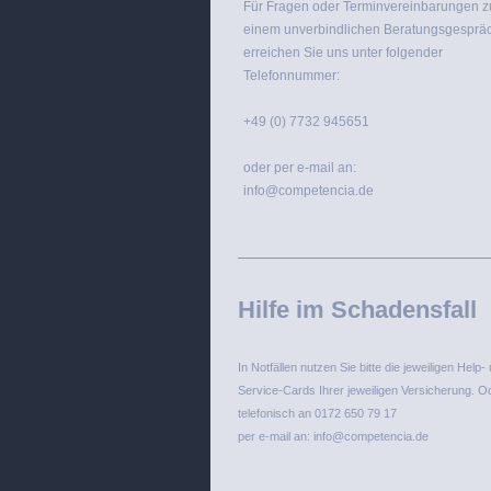
Für Fragen oder Terminvereinbarungen z
einem unverbindlichen Beratungsgesprä
erreichen Sie uns unter folgender
Telefonnummer:
+49 (0) 7732 945651
oder per e-mail an:
info@competencia.de
Hilfe im Schadensfall
In Notfällen nutzen Sie bitte die jeweiligen Help- 
Service-Cards Ihrer jeweiligen Versicherung. O
telefonisch an 0172 650 79 17
per e-mail an: info@competencia.de