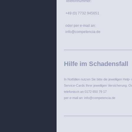
Telefonnummer:
+49 (0) 7732 945651
oder per e-mail an:
info@competencia.de
Hilfe im Schadensfall
In Notfällen nutzen Sie bitte die jeweiligen Help- 
Service-Cards Ihrer jeweiligen Versicherung. O
telefonisch an 0172 650 79 17
per e-mail an: info@competencia.de