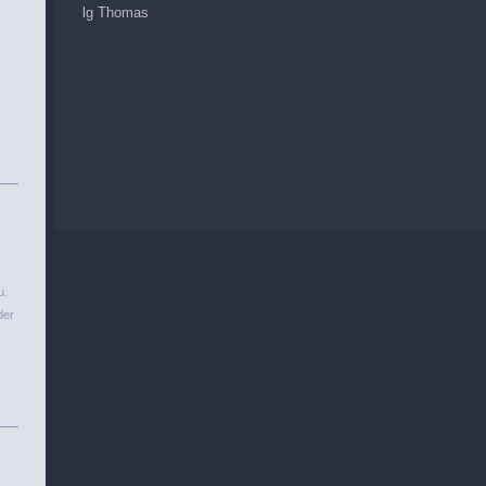
lg Thomas
u.
der