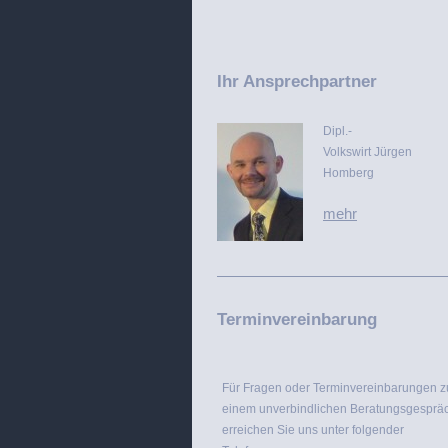
Ihr Ansprechpartner
Dipl.-
Volkswirt Jürgen
Homberg
mehr
Terminvereinbarung
Für Fragen oder Terminvereinbarungen z
einem unverbindlichen Beratungsgesprä
erreichen Sie uns unter folgender