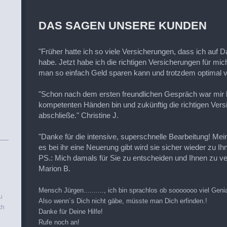
DAS SAGEN UNSERE KUNDEN
"Früher hatte ich so viele Versicherungen, dass ich auf 
habe. Jetzt habe ich die richtigen Versicherungen für mic
man so einfach Geld sparen kann und trotzdem optimal ve
"Schon nach dem ersten freundlichen Gespräch war mir kl
kompetenten Händen bin und zukünftig die richtigen Ver
abschließe." Christine J.
"Danke für die intensive, superschnelle Bearbeitung! Mein
es bei ihr eine Neuerung gibt wird sie sicher wieder z
PS.: Mich damals für Sie zu entscheiden und Ihnen zu ve
Marion B.
Mensch Jürgen.........., ich bin sprachlos ob sooooooo viel Genialitä
u
Also wenn´s Dich nicht gäbe, müsste man Dich erfinden.!
ch
Danke für Deine Hilfe!
Rufe noch an!